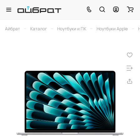
–
–
–
–
Айбрат
Каталог
Ноутбуки и ПК
Ноутбуки Apple