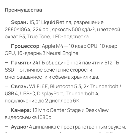
Преимущества:
Экран:
15,3" Liquid Retina, разрешение
2880×1864, 224 ppi, яркость 500 кд/м², цветовой
охват P3, True Tone, LED-подсветка.
Процессор:
Apple M4 — 10 ядер CPU, 10 ядер
GPU, 16-ядерный Neural Engine.
Память:
24 ГБ объединённой памяти и 512 ГБ
SSD — отличное сочетание скорости,
многозадачности и объёма хранилища.
Связь:
Wi‑Fi 6E, Bluetooth 5.3, 2× Thunderbolt /
USB 4, USB-C, DisplayPort, Thunderbolt 4,
подключение до 2 дисплеев 6K.
Камера:
12 Мп с Center Stage и Desk View,
видеосъёмка 1080p.
Аудио:
4 динамика с пространственным звуком,