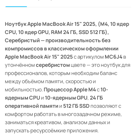
Ноутбук Apple MacBook Air 15" 2025, (M4, 10 ядер
CPU, 10 ядер GPU, RAM 24 ГБ, SSD 512 ГБ),
Серебристый — производительность без
компромиссов в классическом оформлении
Apple MacBook Air 15" 2025
с артикулом
MC6J4
в
утончённом
серебристом
цвете — это ноутбук для
профессионалов, которым необходим баланс
между объёмом памяти, скоростью и
мобильностью.
Процессор Apple M4
с
10-
ядерным CPU
и
10-ядерным GPU
,
24 ГБ
оперативной памяти
и
512 ГБ SSD
позволяют с
комфортом работать в многозадачном режиме,
заниматься креативом, анализом данных и
запускать ресурсоёмкие приложения.