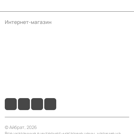
Интернет-магазин
Компания
Информация
Помощь
+7 (495) 414-10-20
info@ibrat.ru
© Айбрат, 2026
Все указанные в интернет-магазине цены, наличие на