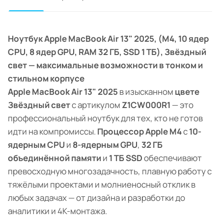
Ноутбук Apple MacBook Air 13" 2025, (M4, 10 ядер
CPU, 8 ядер GPU, RAM 32 ГБ, SSD 1 ТБ), Звёздный
свет — максимальные возможности в тонком и
стильном корпусе
Apple MacBook Air 13" 2025
в изысканном
цвете
Звёздный свет
с артикулом
Z1CW000R1
— это
профессиональный ноутбук для тех, кто не готов
идти на компромиссы.
Процессор Apple M4
с
10-
ядерным CPU
и
8-ядерным GPU
,
32 ГБ
объединённой памяти
и
1 ТБ SSD
обеспечивают
превосходную многозадачность, плавную работу с
тяжёлыми проектами и молниеносный отклик в
любых задачах — от дизайна и разработки до
аналитики и 4K-монтажа.