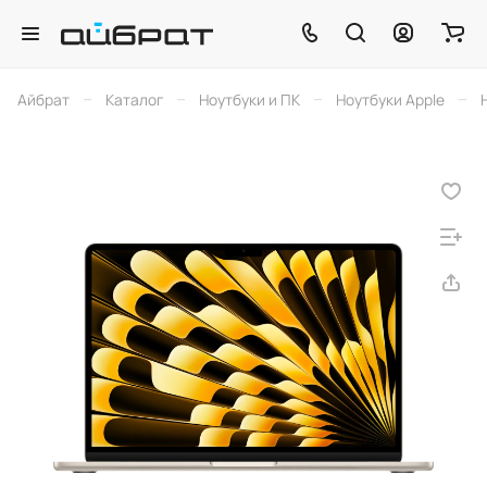
–
–
–
–
Айбрат
Каталог
Ноутбуки и ПК
Ноутбуки Apple