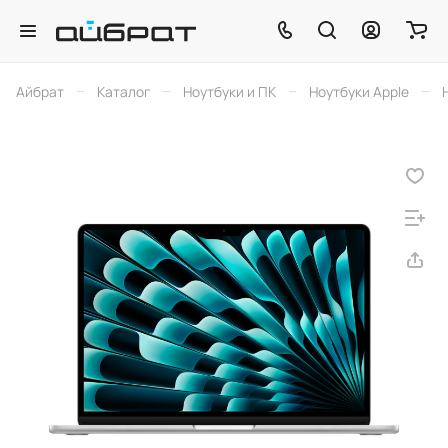
–
–
–
–
Айбрат
Каталог
Ноутбуки и ПК
Ноутбуки Apple