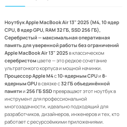
Ноутбук Apple MacBook Air 13" 2025 (M4, 10 ядер
CPU, 8 ядер GPU, RAM 32 ГБ, SSD 256 ГБ),
Серебристый — максимальная оперативная
память для уверенной работы без ограничений
Apple MacBook Air 13" 2025
в классическом
серебристом
цвете — это редкое сочетание
ультратонкого корпуса и мощной начинки.
Процессор Apple M4
с
10-ядерным CPU
и
8-
ядерным GPU
в связке с
32 ГБ объединённой
памяти
и
256 ГБ SSD
превращают этот ноутбук в
инструмент для профессиональной
многозадачности, идеально подходящий для
разработчиков, дизайнеров, инженеров и тех, кто
работает с ресурсоёмкими приложениями.