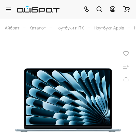
–
–
–
–
Айбрат
Каталог
Ноутбуки и ПК
Ноутбуки Apple