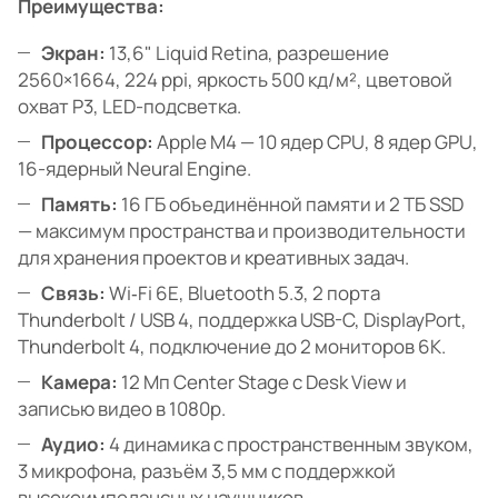
Преимущества:
Экран:
13,6" Liquid Retina, разрешение
2560×1664, 224 ppi, яркость 500 кд/м², цветовой
охват P3, LED-подсветка.
Процессор:
Apple M4 — 10 ядер CPU, 8 ядер GPU,
16-ядерный Neural Engine.
Память:
16 ГБ объединённой памяти и 2 ТБ SSD
— максимум пространства и производительности
для хранения проектов и креативных задач.
Связь:
Wi‑Fi 6E, Bluetooth 5.3, 2 порта
Thunderbolt / USB 4, поддержка USB-C, DisplayPort,
Thunderbolt 4, подключение до 2 мониторов 6K.
Камера:
12 Мп Center Stage с Desk View и
записью видео в 1080p.
Аудио:
4 динамика с пространственным звуком,
3 микрофона, разъём 3,5 мм с поддержкой
высокоимпедансных наушников.