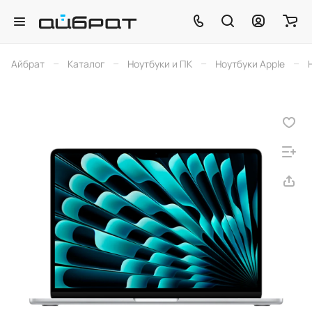
–
–
–
–
Айбрат
Каталог
Ноутбуки и ПК
Ноутбуки Apple