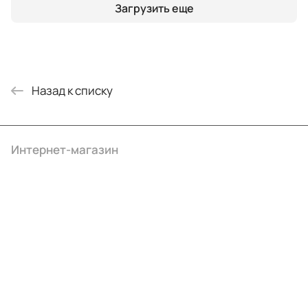
Загрузить еще
Назад к списку
Интернет-магазин
Компания
Информация
Помощь
+7 (495) 414-10-20
info@ibrat.ru