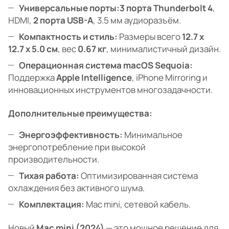
Универсальные порты:
3 порта Thunderbolt 4
,
HDMI,
2 порта USB-A
, 3.5 мм аудиоразъём.
Компактность и стиль:
Размеры всего
12.7 x
12.7 x 5.0 см
, вес
0.67 кг
, минималистичный дизайн.
Операционная система macOS Sequoia:
Поддержка
Apple Intelligence
, iPhone Mirroring и
инновационных инструментов многозадачности.
Дополнительные преимущества:
Энергоэффективность:
Минимальное
энергопотребление при высокой
производительности.
Тихая работа:
Оптимизированная система
охлаждения без активного шума.
Комплектация:
Mac mini, сетевой кабель.
Новый
Mac mini (2024)
— это мощное решение для