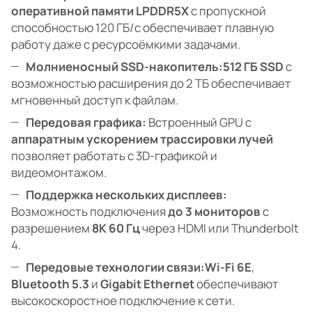
оперативной памяти LPDDR5X
с пропускной
способностью 120 ГБ/с обеспечивает плавную
работу даже с ресурсоёмкими задачами.
Молниеносный SSD-накопитель:
512 ГБ SSD
с
возможностью расширения до 2 ТБ обеспечивает
мгновенный доступ к файлам.
Передовая графика:
Встроенный GPU с
аппаратным ускорением трассировки лучей
позволяет работать с 3D-графикой и
видеомонтажом.
Поддержка нескольких дисплеев:
Возможность подключения
до 3 мониторов
с
разрешением
8K 60 Гц
через HDMI или Thunderbolt
4.
Передовые технологии связи:
Wi-Fi 6E
,
Bluetooth 5.3
и
Gigabit Ethernet
обеспечивают
высокоскоростное подключение к сети.