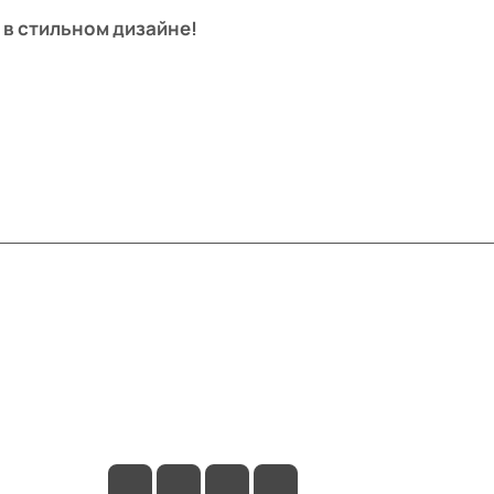
 в стильном дизайне!
Контакты
+7 (495) 414-10-20
info@ibrat.ru