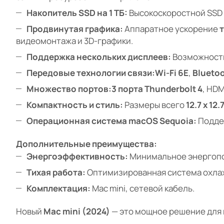
Накопитель SSD на 1 ТБ:
Высокоскоростной SSD 
Продвинутая графика:
Аппаратное ускорение
видеомонтажа и 3D-графики.
Поддержка нескольких дисплеев:
Возможност
Передовые технологии связи:
Wi-Fi 6E
,
Bluetoo
Множество портов:
3 порта Thunderbolt 4
, HDM
Компактность и стиль:
Размеры всего
12.7 x 12.
Операционная система macOS Sequoia:
Подде
Дополнительные преимущества:
Энергоэффективность:
Минимальное энергопо
Тихая работа:
Оптимизированная система охлаж
Комплектация:
Mac mini, сетевой кабель.
Новый
Mac mini (2024)
— это мощное решение для 