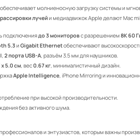
обеспечивает молниеносную загрузку системы и мгнов
трассировки лучей
и медиадвижок Apple делают Mac mi
ь подключения
до 3 мониторов
с разрешением
8K 60 Г
th 5.3
и
Gigabit Ethernet
обеспечивают высокоскорост
I,
2 порта USB-A
, разъём 3.5 мм для наушников.
7 x 5.0 см
, вес
0.67 кг
, минималистичный дизайн.
ржка
Apple Intelligence
, iPhone Mirroring и инноваци
требление при высокой производительности.
дения без активного шума.
профессионалов и энтузиастов, которым важны произв