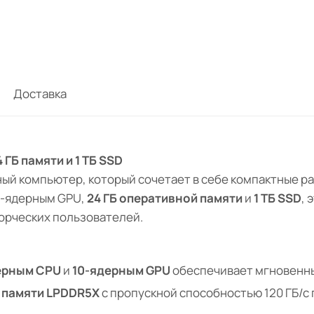
Доставка
 ГБ памяти и 1 ТБ SSD
ый компьютер, который сочетает в себе компактные р
0-ядерным GPU,
24 ГБ оперативной памяти
и
1 ТБ SSD
, 
орческих пользователей.
ерным CPU
и
10-ядерным GPU
обеспечивает мгновенный
й памяти LPDDR5X
с пропускной способностью 120 ГБ/с