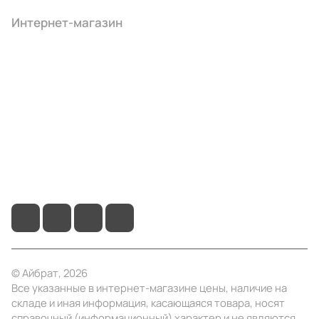
Интернет-магазин
Компания
Информация
Помощь
+7 (495) 414-10-20
info@ibrat.ru
© Айбрат, 2026
Все указанные в интернет-магазине цены, наличие на
складе и иная информация, касающаяся товара, носят
справочный (информационный) характер и не являются