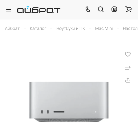
–
–
–
–
Айбрат
Каталог
Ноутбуки и ПК
Mac Mini
Настол