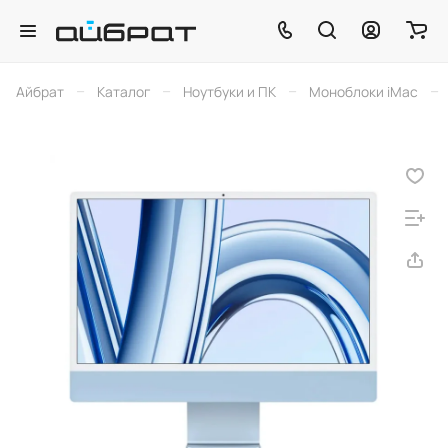
–
–
–
–
Айбрат
Каталог
Ноутбуки и ПК
Моноблоки iMac