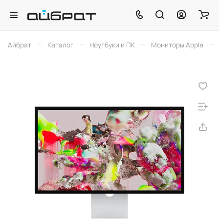
–
–
–
–
Айбрат
Каталог
Ноутбуки и ПК
Мониторы Apple