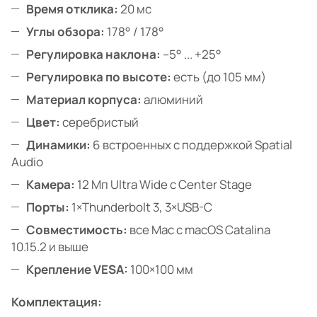
Время отклика:
20 мс
Углы обзора:
178° / 178°
Регулировка наклона:
–5° ... +25°
Регулировка по высоте:
есть (до 105 мм)
Материал корпуса:
алюминий
Цвет:
серебристый
Динамики:
6 встроенных с поддержкой Spatial
Audio
Камера:
12 Мп Ultra Wide с Center Stage
Порты:
1×Thunderbolt 3, 3×USB-C
Совместимость:
все Mac с macOS Catalina
10.15.2 и выше
Крепление VESA:
100×100 мм
Комплектация: