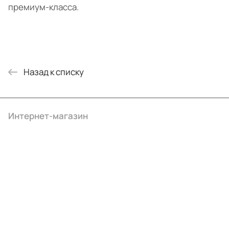
премиум-класса.
Назад к списку
Интернет-магазин
Компания
Информация
Помощь
+7 (495) 414-10-20
info@ibrat.ru