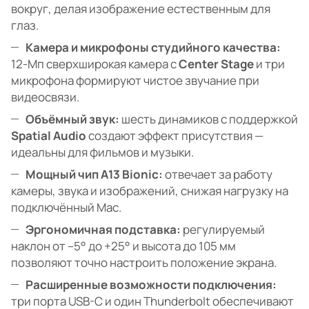
вокруг, делая изображение естественным для
глаз.
Камера и микрофоны студийного качества:
12-Мп сверхширокая камера с
Center Stage
и три
микрофона формируют чистое звучание при
видеосвязи.
Объёмный звук:
шесть динамиков с поддержкой
Spatial Audio
создают эффект присутствия —
идеальны для фильмов и музыки.
Мощный чип A13 Bionic:
отвечает за работу
камеры, звука и изображений, снижая нагрузку на
подключённый Mac.
Эргономичная подставка:
регулируемый
наклон от –5° до +25° и высота до 105 мм
позволяют точно настроить положение экрана.
Расширенные возможности подключения:
три порта USB-C и один Thunderbolt обеспечивают