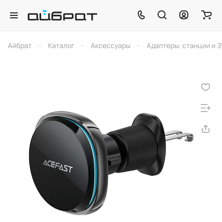
–
–
–
Айбрат
Каталог
Аксессуары
Адаптеры, станции и З