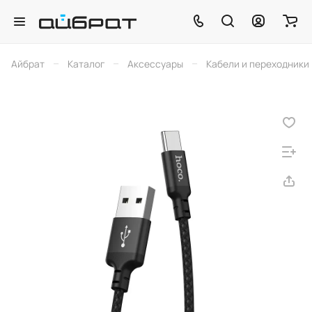
–
–
–
Айбрат
Каталог
Аксессуары
Кабели и переходники