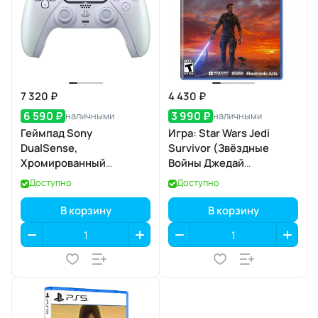
7 320 ₽
4 430 ₽
6 590 ₽
3 990 ₽
наличными
наличными
Геймпад Sony
Игра: Star Wars Jedi
DualSense,
Survivor (Звёздные
Хромированный
Войны Джедай
перламутр
Выживший) для PS5
Доступно
Доступно
(диск, английская
версия)
В корзину
В корзину