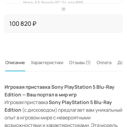
Игра: EA Sports FC 24 для PS5
Нет в наличии
(диск, русская озвучка)
29 210 ₽ x 1 шт
100 820 ₽
Описание
Характеристики
Отзывы (1)
Оплата
Дост
Игровая приставка Sony PlayStation 5 Blu-Ray
Edition — Ваш портал в мир игр
Игровая приставка
Sony PlayStation 5 Blu-Ray
Edition
(с дисководом) предлагает вам уникальный
опыт в игровом мире с невероятными
возможностями и характеристиками. Эта модель