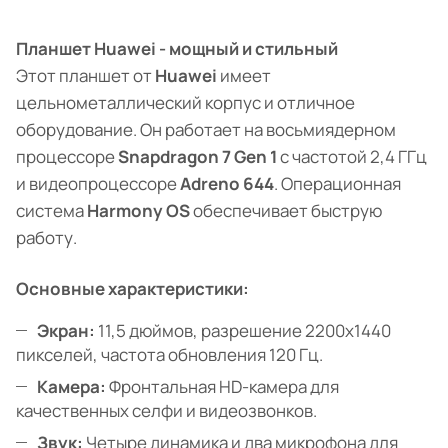
Планшет Huawei - мощный и стильный
Этот планшет от
Huawei
имеет
цельнометаллический корпус и отличное
оборудование. Он работает на восьмиядерном
процессоре
Snapdragon 7 Gen 1
с частотой 2,4 ГГц
и видеопроцессоре
Adreno 644
. Операционная
система
Harmony OS
обеспечивает быструю
работу.
Основные характеристики:
Экран:
11,5 дюймов, разрешение 2200x1440
пикселей, частота обновления 120 Гц.
Камера:
Фронтальная HD-камера для
качественных селфи и видеозвонков.
Звук:
Четыре динамика и два микрофона для