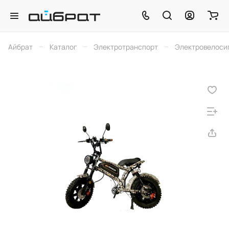
–
–
–
Айбрат
Каталог
Электротранспорт
Электровелоси