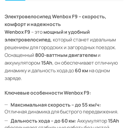
Электровелосипед Wenbox F9 – скорость,
комфорт и надежность
Wenbox F9
– это
мощный и удобный
электровелосипед
, который станет идеальным
решением для городских и загородных поездок.
Оснащенный
800-ваттным двигателем
и
аккумулятором
15Ah
, он обеспечивает отличную
динамику и дальность хода до
60 км
на одном
заряде.
Ключевые особенности Wenbox F9:
Максимальная скорость – до 55 км/ч:
Отличная динамика для быстрого передвижения.
Дальность хода – до 60 км:
Аккумулятор
15Ah
обеспечивает стабильную работу без частой