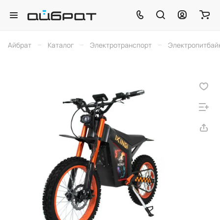
–
–
–
Айбрат
Каталог
Электротранспорт
Электропитбай