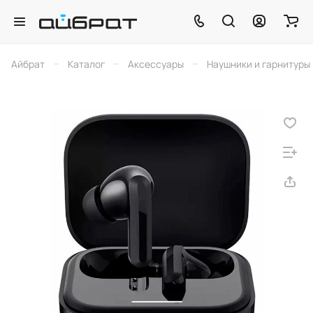
–
–
–
Айбрат
Каталог
Аксессуары
Наушники и гарнитуры