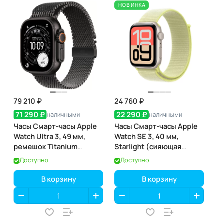
НОВИНКА
79 210 ₽
24 760 ₽
71 290 ₽
22 290 ₽
наличными
наличными
Часы Смарт-часы Apple
Часы Смарт-часы Apple
Watch Ultra 3, 49 мм,
Watch SE 3, 40 мм,
ремешок Titanium
Starlight (сияющая
Milanese Loop, Чёрный
звезда), GPS
Доступно
Доступно
титан / Black Titanium
В корзину
В корзину