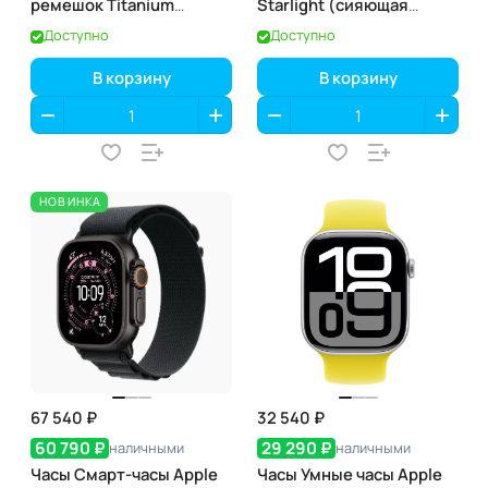
ремешок Titanium
Starlight (сияющая
Milanese Loop, Золотой /
звезда), GPS
Доступно
Доступно
Gold
В корзину
В корзину
НОВИНКА
67 540 ₽
32 540 ₽
60 790 ₽
29 290 ₽
наличными
наличными
Часы Смарт-часы Apple
Часы Умные часы Apple