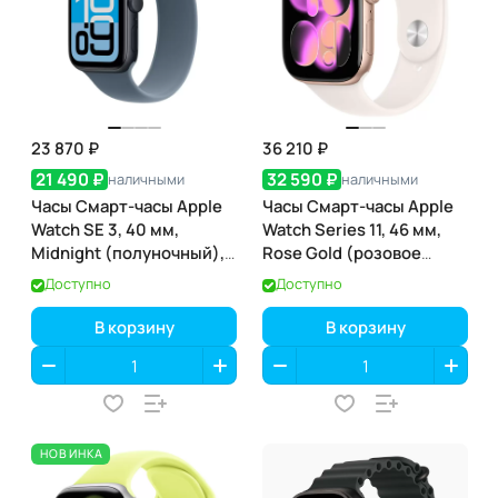
23 870 ₽
36 210 ₽
21 490 ₽
32 590 ₽
наличными
наличными
Часы Смарт-часы Apple
Часы Смарт-часы Apple
Watch SE 3, 40 мм,
Watch Series 11, 46 мм,
Midnight (полуночный),
Rose Gold (розовое
GPS
золото), GPS
Доступно
Доступно
В корзину
В корзину
НОВИНКА