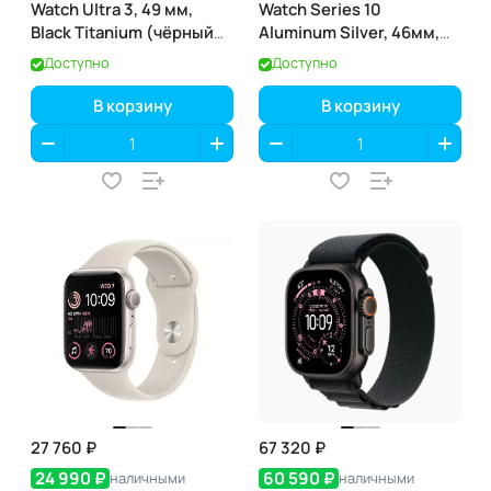
Watch Ultra 3, 49 мм,
Watch Series 10
Black Titanium (чёрный
Aluminum Silver, 46мм,
титан), GPS + Cellular
(GPS)
Доступно
Доступно
В корзину
В корзину
27 760 ₽
67 320 ₽
24 990 ₽
60 590 ₽
наличными
наличными