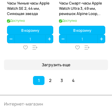
Часы Умные часы Apple
Часы Смарт-часы Apple
Watch SE 2, 44 мм,
Watch Ultra 3, 49 мм,
Сияющая звезда
ремешок Alpine Loop,
Чёрный титан / Black
Доступно
Доступно
Titanium
В корзину
В корзину
Загрузить еще
1
2
3
4
Интернет-магазин