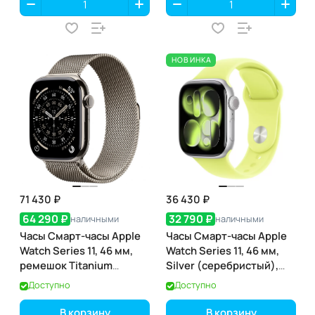
НОВИНКА
71 430 ₽
36 430 ₽
64 290 ₽
32 790 ₽
наличными
наличными
Часы Смарт-часы Apple
Часы Смарт-часы Apple
Watch Series 11, 46 мм,
Watch Series 11, 46 мм,
ремешок Titanium
Silver (серебристый),
Milanese Loop,
GPS
Доступно
Доступно
Натуральный / Natural
В корзину
В корзину