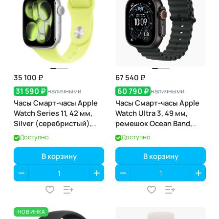
35 100 ₽
67 540 ₽
31 590 ₽
60 790 ₽
наличными
наличными
Часы Смарт-часы Apple
Часы Смарт-часы Apple
Watch Series 11, 42 мм,
Watch Ultra 3, 49 мм,
Silver (серебристый),
ремешок Ocean Band,
GPS
Чёрный титан / Black
Доступно
Доступно
Titanium
В корзину
В корзину
НОВИНКА