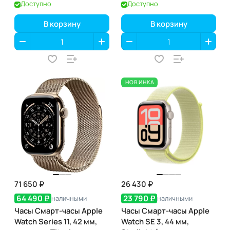
46мм, (GPS)
Доступно
Доступно
В корзину
В корзину
НОВИНКА
71 650 ₽
26 430 ₽
64 490 ₽
23 790 ₽
наличными
наличными
Часы Смарт-часы Apple
Часы Смарт-часы Apple
Watch Series 11, 42 мм,
Watch SE 3, 44 мм,