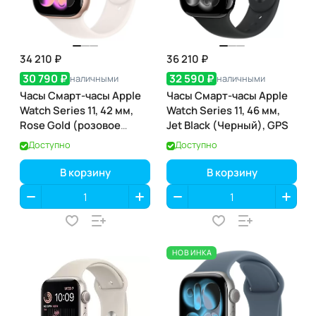
34 210 ₽
36 210 ₽
30 790 ₽
32 590 ₽
наличными
наличными
Часы Смарт-часы Apple
Часы Смарт-часы Apple
Watch Series 11, 42 мм,
Watch Series 11, 46 мм,
Rose Gold (розовое
Jet Black (Черный), GPS
золото), GPS
Доступно
Доступно
В корзину
В корзину
НОВИНКА