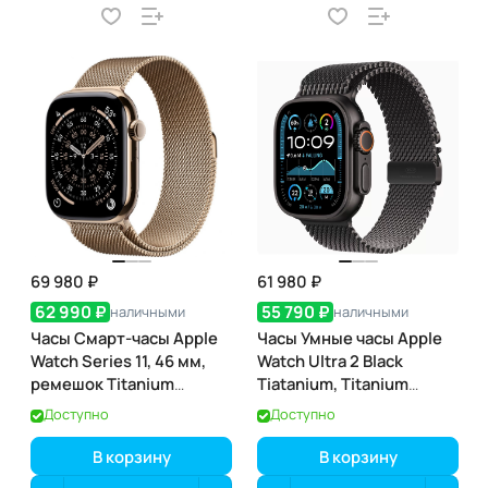
69 980 ₽
61 980 ₽
62 990 ₽
55 790 ₽
наличными
наличными
Часы Смарт-часы Apple
Часы Умные часы Apple
Watch Series 11, 46 мм,
Watch Ultra 2 Black
ремешок Titanium
Tiatanium, Titanium
Milanese Loop, Золотой /
Milanese Loop, Black, 49
Доступно
Доступно
Gold
мм
В корзину
В корзину