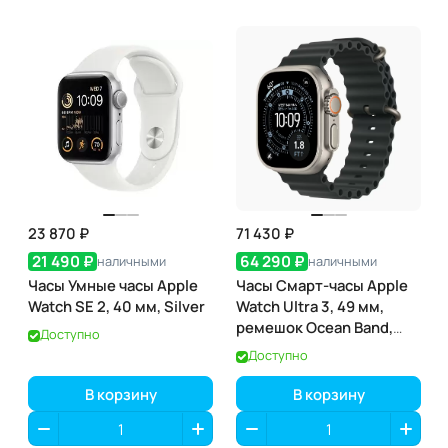
23 870 ₽
71 430 ₽
21 490 ₽
64 290 ₽
наличными
наличными
Часы Умные часы Apple
Часы Смарт-часы Apple
Watch SE 2, 40 мм, Silver
Watch Ultra 3, 49 мм,
ремешок Ocean Band,
Доступно
Натуральный титан /
Доступно
Natural Titanium
В корзину
В корзину