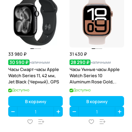
33 980 ₽
31 430 ₽
30 590 ₽
28 290 ₽
наличными
наличными
Часы Смарт-часы Apple
Часы Умные часы Apple
Watch Series 11, 42 мм,
Watch Series 10
Jet Black (Черный), GPS
Aluminum Rose Gold,
42мм, (GPS)
Доступно
Доступно
В корзину
В корзину