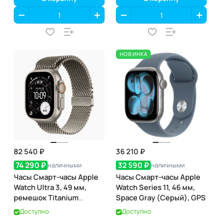
НОВИНКА
82 540 ₽
36 210 ₽
74 290 ₽
32 590 ₽
наличными
наличными
Часы Смарт-часы Apple
Часы Смарт-часы Apple
Watch Ultra 3, 49 мм,
Watch Series 11, 46 мм,
ремешок Titanium
Space Gray (Серый), GPS
Milanese Loop,
Доступно
Доступно
Натуральный титан /