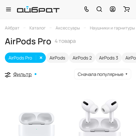
–
–
–
Айбрат
Каталог
Аксессуары
Наушники и гарнитуры
AirPods Pro
4 товара
AirPods Pro
AirPods
AirPods 2
AirPods 3
AirP
Фильтр
Сначала популярные