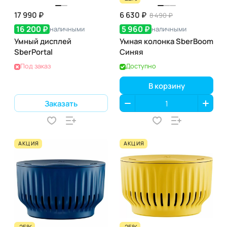
17 990 ₽
6 630 ₽
8 490 ₽
16 200 ₽
5 960 ₽
наличными
наличными
Умный дисплей
Умная колонка SberBoom
SberPortal
Синяя
Под заказ
Доступно
В корзину
Заказать
АКЦИЯ
АКЦИЯ