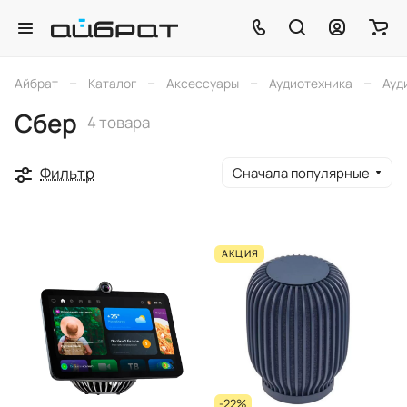
–
–
–
–
Айбрат
Каталог
Аксессуары
Аудиотехника
Ауд
Сбер
4 товара
Фильтр
Сначала популярные
АКЦИЯ
-22%