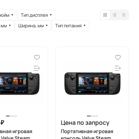
дюйм
Тип дисплея
 мм
Ширина, мм
Тип питания
 ₽
Цена по запросу
вная игровая
Портативная игровая
 Valve Steam
консоль Valve Steam