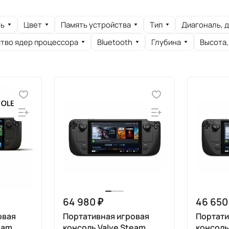
ь
Цвет
Память устройства
Тип
Диагональ, 
тво ядер процессора
Bluetooth
Глубина
Высота,
64 980 ₽
46 650
овая
Портативная игровая
Портати
eam
консоль Valve Steam
консоль