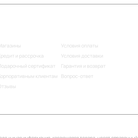
Информация
Помощь
Магазины
Условия оплаты
Кредит и рассрочка
Условия доставки
Подарочный сертификат
Гарантия и возврат
Корпоративным клиентам
Вопрос-ответ
Отзывы
ладе и иная информация, касающаяся товара, носят справочны