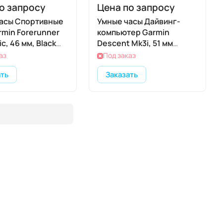
о запросу
Цена по запросу
асы Спортивные
Умные часы Дайвинг-
rmin Forerunner
компьютер Garmin
c, 46 мм, Black
Descent Mk3i, 51 мм
й)
(Carbon Gray DLC
аз
Под заказ
Titanium / титановый
ать
Заказать
корпус, цвет графит, DLC
Titanium Band /
титановый браслет)