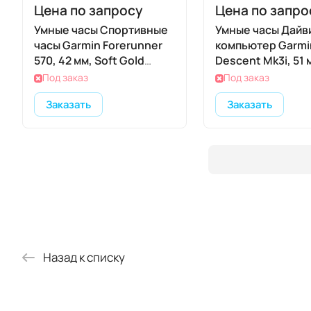
Цена по запросу
Цена по запро
Умные часы Спортивные
Умные часы Дайв
часы Garmin Forerunner
компьютер Garmi
570, 42 мм, Soft Gold
Descent Mk3i, 51 
Titanium French Gray /
(Carbon Gray DLC
Под заказ
Под заказ
Translucent Indigo
Titanium / титан
Заказать
Заказать
(Бежевый с фиолетовым)
корпус, цвет гра
Black Silicone Ban
чёрный силиконо
ремешок)
Назад к списку