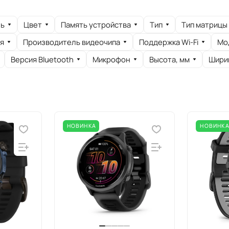
ь
Цвет
Память устройства
Тип
Тип матрицы
я
Производитель видеочипа
Поддержка Wi-Fi
Мо
Версия Bluetooth
Микрофон
Высота, мм
Шири
НОВИНКА
НОВИНК