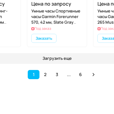
су
Цена по запросу
Цена п
инг-
Умные часы Спортивные
Умные ч
n
часы Garmin Forerunner
часы Ga
мм
570, 42 мм, Slate Gray
265 Musi
Aluminum Translucent
(Черны
Под заказ
Под зак
овый
Black / Black / Translucent
Заказать
Заказ
фит,
Indigo (Черный)
d /
вый
Загрузить еще
1
2
3
...
6