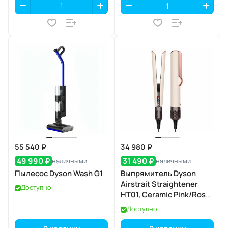
55 540 ₽
34 980 ₽
49 990 ₽
31 490 ₽
наличными
наличными
Пылесос Dyson Wash G1
Выпрямитель Dyson
Airstrait Straightener
Доступно
HT01, Ceramic Pink/Rose
Gold
Доступно