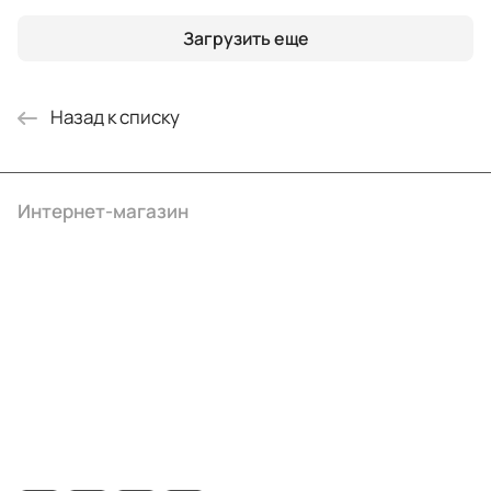
Загрузить еще
Назад к списку
Интернет-магазин
Компания
Информация
Помощь
+7 (495) 414-10-20
info@ibrat.ru