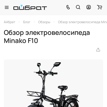
–
–
–
Айбрат
Блог
Обзоры
Обзор электровелосипеда Min
Обзор электровелосипеда
Minako F10