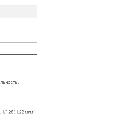
льность .
/1.28", 1,22 мкм)