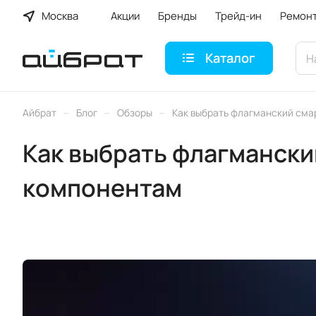
Москва
Акции
Бренды
Трейд-ин
Ремон
Каталог
–
–
–
Айбрат
Блог
Обзоры
Как выбрать флагманский смар
Как выбрать флагмански
компонентам