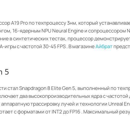
ор A19 Pro по техпроцессу 3нм, который устанавливает
нгом, 16-ядерным NPU Neural Engine и сопроцессором 
тавание в синтетических тестах, процессор демонстриру
игры с частотой 30-45 FPS . В магазине
Айбрат
предст
n 5
 стал Snapdragon 8 Elite Gen 5, выполненный по техпр
лючает два высокопроизводительных ядра с частотой до
аппаратную трассировку лучей и технологии Unreal Eng
тает с форматами от INT2 до FP16 . Максимальный резу