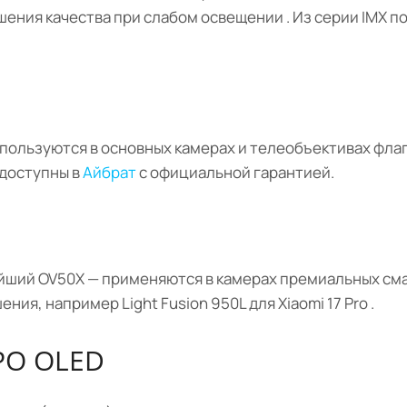
шения качества при слабом освещении . Из серии IMX 
пользуются в основных камерах и телеобъективах фла
 доступны в
Айбрат
с официальной гарантией.
ейший OV50X — применяются в камерах премиальных сма
я, например Light Fusion 950L для Xiaomi 17 Pro .
PO OLED