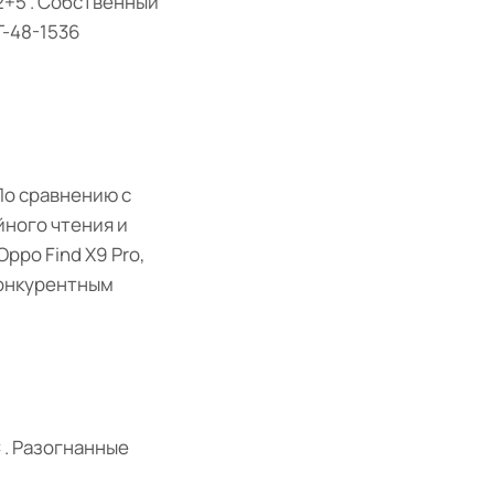
2+5 . Собственный
T-48-1536
По сравнению с
йного чтения и
Oppo Find X9 Pro,
конкурентным
 . Разогнанные