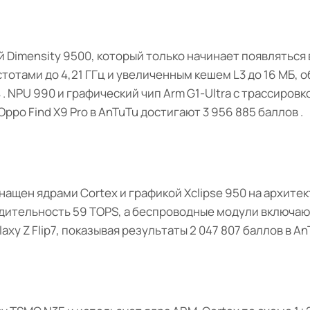
Dimensity 9500, который только начинает появляться 
стотами до 4,21 ГГц и увеличенным кешем L3 до 16 МБ, 
 NPU 990 и графический чип Arm G1-Ultra с трассировк
po Find X9 Pro в AnTuTu достигают 3 956 885 баллов .
ащен ядрами Cortex и графикой Xclipse 950 на архитек
дительность 59 TOPS, а беспроводные модули включают 
xy Z Flip7, показывая результаты 2 047 807 баллов в An