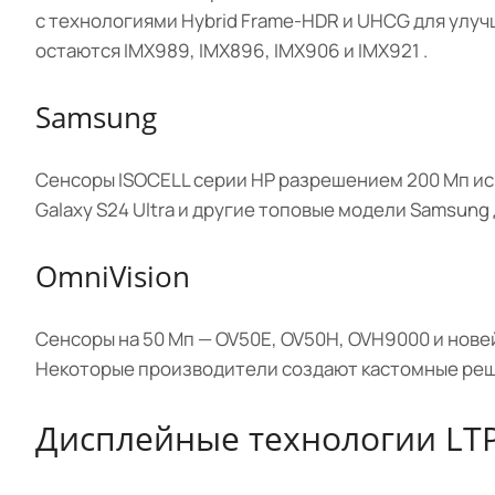
с технологиями Hybrid Frame-HDR и UHCG для улуч
остаются IMX989, IMX896, IMX906 и IMX921 .
Samsung
Сенсоры ISOCELL серии HP разрешением 200 Мп ис
Galaxy S24 Ultra и другие топовые модели Samsung
OmniVision
Сенсоры на 50 Мп — OV50E, OV50H, OVH9000 и нов
Некоторые производители создают кастомные решени
Дисплейные технологии LT