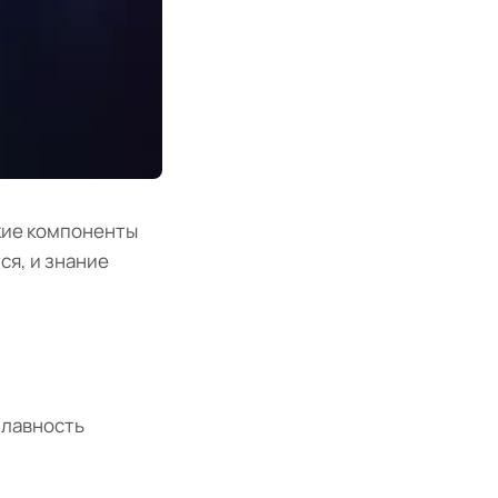
акие компоненты
я, и знание
плавность