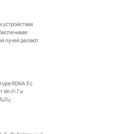
в устройствах
обеспечивая
ой лучей делают
туре RDNA 3 с
Wi-Fi 7 и
TuTu .