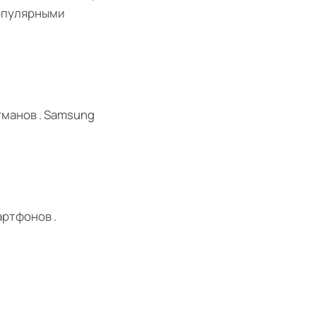
популярными
гманов . Samsung
ртфонов .