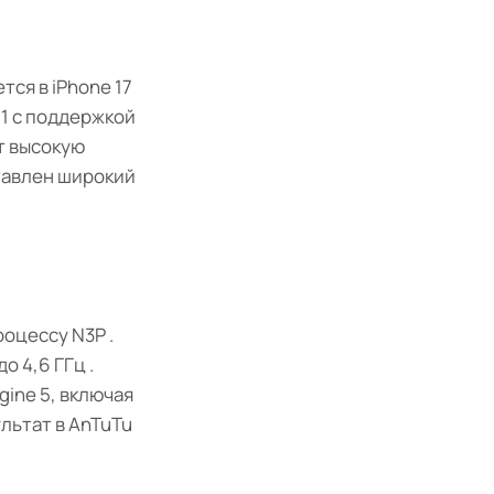
ся в iPhone 17
N1 с поддержкой
ет высокую
авлен широкий
оцессу N3P .
 4,6 ГГц .
ine 5, включая
льтат в AnTuTu