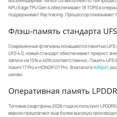
Восьмиядерный Tensor G5 выполнен по техпроцессу
NPU Edge TPU Gen 4 обеспечивает 18 TOPS в операц
поддерживает Ray tracing . Процессор показывает 1 
Флэш-память стандарта UFS
Современные флагманы оснащаются памятью UFS 4.
UFS 4.0, новый стандарт обеспечивает прирост эн
записи на 15% и 40% соответственно . Память UFS 4.1 
Xiaomi 17 Pro и HONOR GT Pro . В каталоге
Айбрат
дос
ценам.
Оперативная память LPDD
Топовые смартфоны 2026 года используют LPDDR5X 
версии предлагают еще более высокую производит