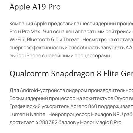
Apple A19 Pro
Компания Apple представила шестиядерный процесс
Pro и Pro Max . Чип оснащен аппаратным рейтрейси
Wi-Fi 7, Bluetooth 6.0 и Thread . Несмотря на отс
энергоэффективность и способность запускать ААА-
выбор iPhone с новейшими процессорами.
Qualcomm Snapdragon 8 Elite Ge
Для Android-устройств лидером производительности
Восьмиядерный процессор на архитектуре Oryon вк
Графический ускоритель Adreno 840 поддерживает 
Lumen и Nanite . Нейропроцессор Hexagon NPU рабо
достигает 4 288 382 баллов у Honor Magic 8 Pro .