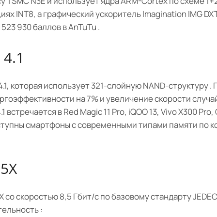
 TSMC N3E и использует ядра ARM-Cortex по схеме 1+
иях INT8, а графический ускоритель Imagination IMG DX
523 930 баллов в AnTuTu .
 4.1
1, которая использует 321-слойную NAND-структуру . 
ергоэффективности на 7% и увеличение скорости случа
встречается в Red Magic 11 Pro, iQOO 13, Vivo X300 Pro, 
тупны смартфоны с современными типами памяти по 
R5X
со скоростью 8,5 Гбит/с по базовому стандарту JEDEC
ельность :