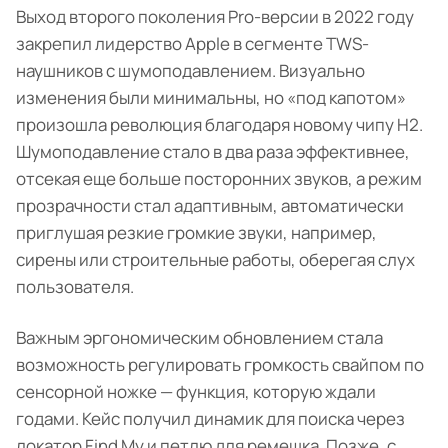
Выход второго поколения Pro-версии в 2022 году
закрепил лидерство Apple в сегменте TWS-
наушников с шумоподавлением. Визуально
изменения были минимальны, но «под капотом»
произошла революция благодаря новому чипу H2.
Шумоподавление стало в два раза эффективнее,
отсекая еще больше посторонних звуков, а режим
прозрачности стал адаптивным, автоматически
приглушая резкие громкие звуки, например,
сирены или строительные работы, оберегая слух
пользователя.
Важным эргономическим обновлением стала
возможность регулировать громкость свайпом по
сенсорной ножке — функция, которую ждали
годами. Кейс получил динамик для поиска через
локатор Find My и петлю для ремешка. Позже, с