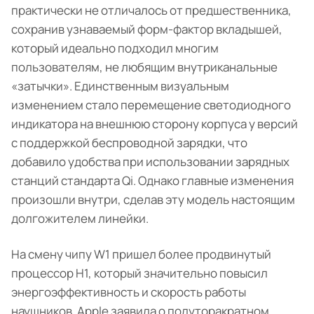
практически не отличалось от предшественника,
сохранив узнаваемый форм-фактор вкладышей,
который идеально подходил многим
пользователям, не любящим внутриканальные
«затычки». Единственным визуальным
изменением стало перемещение светодиодного
индикатора на внешнюю сторону корпуса у версий
с поддержкой беспроводной зарядки, что
добавило удобства при использовании зарядных
станций стандарта Qi. Однако главные изменения
произошли внутри, сделав эту модель настоящим
долгожителем линейки.
На смену чипу W1 пришел более продвинутый
процессор H1, который значительно повысил
энергоэффективность и скорость работы
наушников. Apple заявила о полуторакратном