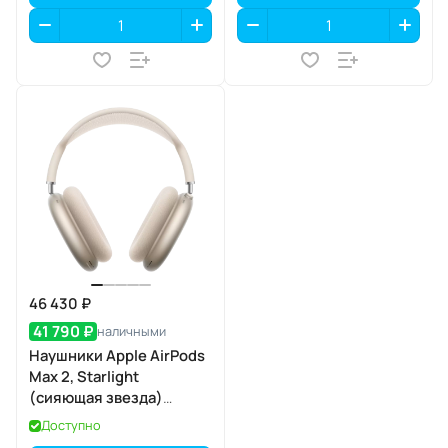
46 430 ₽
41 790 ₽
наличными
Наушники Apple AirPods
Max 2, Starlight
(сияющая звезда)
(MHWL4)
Доступно