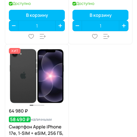
розовый)
Доступно
Доступно
В корзину
В корзину
ХИТ
64 980 ₽
58 490 ₽
наличными
Смартфон Apple iPhone
17e, 1-SIM + eSIM, 256 ГБ,