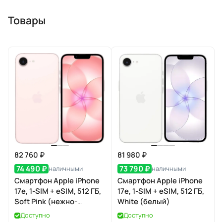
Товары
82 760 ₽
81 980 ₽
74 490 ₽
73 790 ₽
наличными
наличными
Смартфон Apple iPhone
Смартфон Apple iPhone
17e, 1-SIM + eSIM, 512 ГБ,
17e, 1-SIM + eSIM, 512 ГБ,
Soft Pink (нежно-
White (белый)
розовый)
Доступно
Доступно