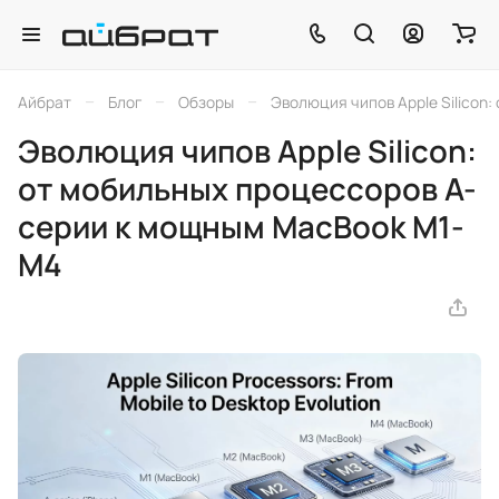
–
–
–
Айбрат
Блог
Обзоры
Эволюция чипов Apple Silicon
Эволюция чипов Apple Silicon:
от мобильных процессоров A-
серии к мощным MacBook M1-
M4