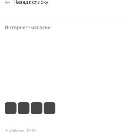
Назад к списку
Интернет-магазин
Компания
Информация
Помощь
+7 (495) 414-10-20
info@ibrat.ru
© Айбрат, 2026