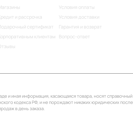
Магазины
Условия оплаты
Кредит и рассрочка
Условия доставки
Подарочный сертификат
Гарантия и возврат
Корпоративным клиентам
Вопрос-ответ
Отзывы
ладе и иная информация, касающаяся товара, носят справочны
ского кодекса РФ, и не порождают никаких юридических посл
родаж в день заказа.