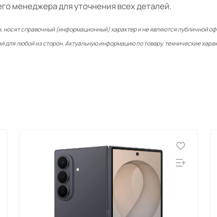
его менеджера для уточнения всех деталей.
, носят справочный (информационный) характер и не являются публичной о
й для любой из сторон. Актуальную информацию по товару, технические харак