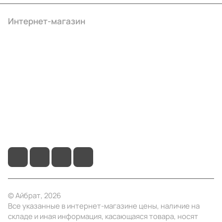
Интернет-магазин
Компания
Информация
Помощь
+7 (495) 414-10-20
info@ibrat.ru
© Айбрат, 2026
Все указанные в интернет-магазине цены, наличие на
складе и иная информация, касающаяся товара, носят