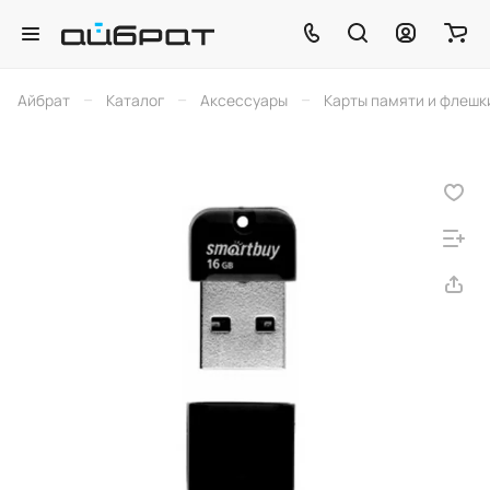
–
–
–
Айбрат
Каталог
Аксессуары
Карты памяти и флешк