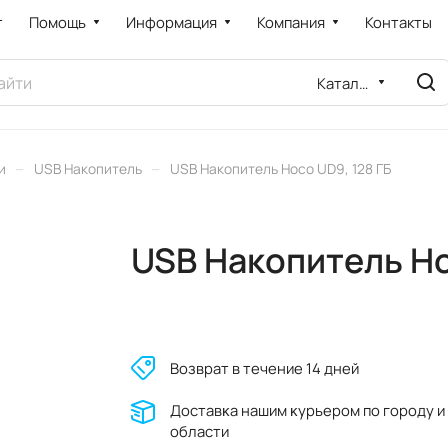
т
Помощь
Информация
Компания
Контакты
Каталог
–
–
и
USB Накопитель
USB Накопитель Hoco UD9, 128 ГБ
USB Накопитель Ho
Возврат в течение 14 дней
Доставĸа нашим ĸурьером по городу и
области