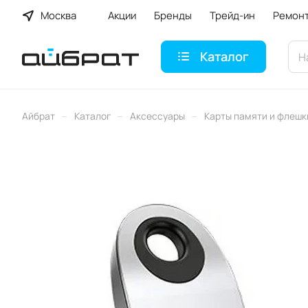
Москва
Акции
Бренды
Трейд-ин
Ремон
Каталог
–
–
–
Айбрат
Каталог
Аксессуары
Карты памяти и флешк