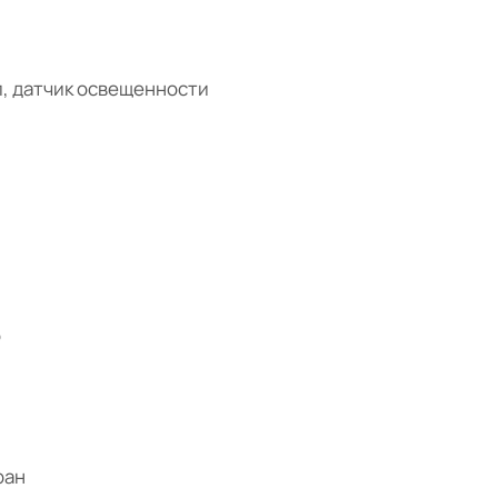
, датчик освещенности
р
ран