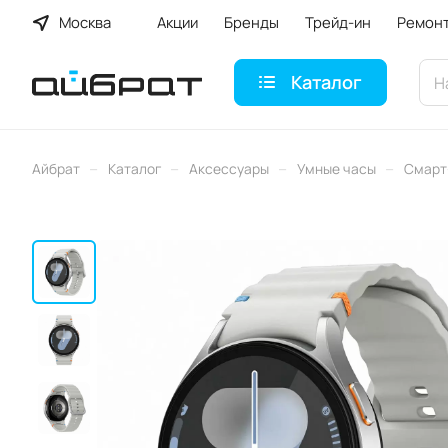
Москва
Акции
Бренды
Трейд-ин
Ремон
Каталог
–
–
–
–
Айбрат
Каталог
Аксессуары
Умные часы
Смарт