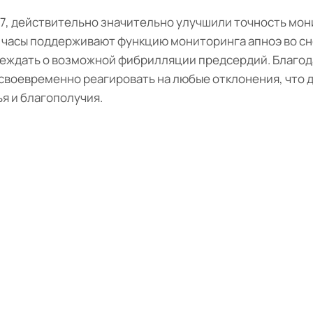
 7, действительно значительно улучшили точность мо
 часы поддерживают функцию мониторинга апноэ во сн
реждать о возможной фибрилляции предсердий. Благод
своевременно реагировать на любые отклонения, что д
я и благополучия.