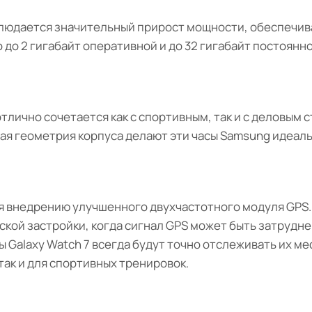
блюдается значительный прирост мощности, обеспечива
до 2 гигабайт оперативной и до 32 гигабайт постоянн
 отлично сочетается как с спортивным, так и с деловым
ная геометрия корпуса делают эти часы Samsung идеал
ря внедрению улучшенного двухчастотного модуля GPS.
кой застройки, когда сигнал GPS может быть затрудне
сы Galaxy Watch 7 всегда будут точно отслеживать их 
так и для спортивных тренировок.