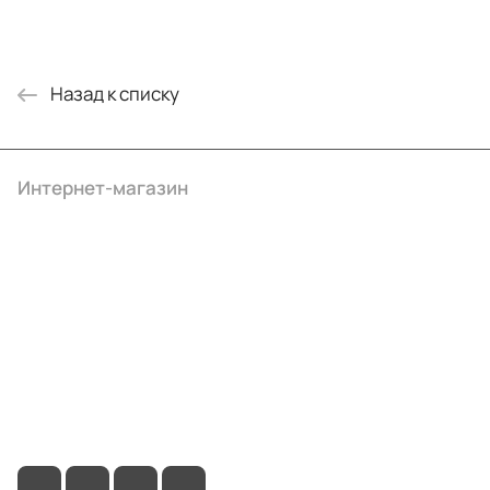
Назад к списку
Интернет-магазин
Компания
Информация
Помощь
+7 (495) 414-10-20
info@ibrat.ru