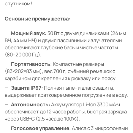
спутником!
Основные преимущества:
Мощный звук:
30 Вт с двумя динамиками (24 мм
ВЧ, 44 мм НЧ) и двумя пассивными излучателями
обеспечивают глубокие басы и чистые частоты
(80–20 000 Гц).
Портативность:
Компактные размеры
(83×202×83 мм), вес 700 г, съёмный ремешок с
карабином для крепления к рюкзаку или поясу.
Защита IP67:
Полная пыле- и влагозащита,
выдерживает кратковременное погружение в воду.
Автономность:
Аккумулятор Li-Ion 3300 мА·ч
обеспечивает до 12 часов работы, быстрая зарядка
через USB-C (2.5 часа до 100%).
Голосовое управление:
Алиса с 3 микрофонами