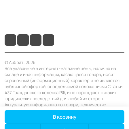
+7 (495) 414-10-20
info@ibrat.ru
© Айбрат, 2026
Все указанные в интернет-магазине цены, наличие на
складе и иная информация, касающаяся товара, носят
справочный (информационный) характер и не являются
публичной офертой, определяемой положениями Статьи
437 Гражданского кодекса РФ, и не порождают никаких
юридических последствий для любой из сторон.
Актуальную информацию по товару, технические
характеристики уточняйте в отделе продаж в день
В корзину
заказа.
Конфиденциальность
Оферта