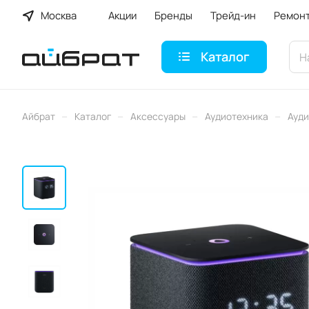
Москва
Акции
Бренды
Трейд-ин
Ремон
Каталог
–
–
–
–
Айбрат
Каталог
Аксессуары
Аудиотехника
Ауди