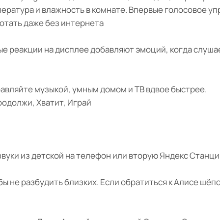
пература и влажность в комнате. Впервые голосовое у
тать даже без интернета
е реакции на дисплее добавляют эмоций, когда слушае
авляйте музыкой, умным домом и ТВ вдвое быстрее.
родолжи, Хватит, Играй
вуки из детской на телефон или вторую Яндекс Станци
 не разбудить близких. Если обратиться к Алисе шёпо