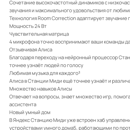
Сочетание высокочастотный динамиков с низкочас
звучания и максимального удовольствия от любим
Технология Room Correction адаптирует звучание 
Мощность 24 Вт
Чувствительная матрица
4 микрофона точно воспринимают ваши команды да
Отзывчивая Алиса
Благодаря переходу на нейронный процессор Станц
точнее узнаёт людей по голосу
Любимая музыка для каждого³
Алиса в Станции Миди ещё точнее узнаёт и различ
Множество навыков Алисы
Отвечает на вопросы, знает множество игр, помог
ассистента
Новый умный дом
В Яндекс Станцию Миди уже встроен хаб управлен
устройствами умного дома5, работающими по прот