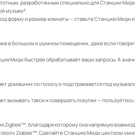
тотным, разработанным специально для Станции Миди 
ой музыки³.
под форму и размер комнаты — ставьте Станцию Миди ку
же в большом и шумном помещении, даже если говори
ия Миди быстрее обрабатывает ваши запросы. А значит
ает домашних по голосу и подстраивается под музыкал
ает вызывать такси и совершать покупки — пользуйтес
ия Zigbee™, благодаря которому она напрямую взаимод
околу Zigbee™. Сделайте Станцию Миди центром умног