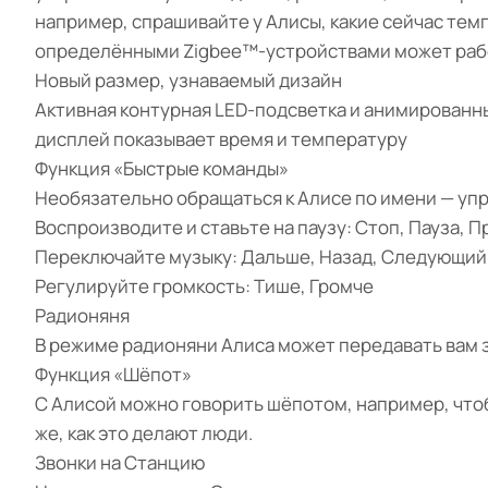
например, спрашивайте у Алисы, какие сейчас тем
определёнными Zigbee™-устройствами может рабо
Новый размер, узнаваемый дизайн
Активная контурная LED-подсветка и анимированны
дисплей показывает время и температуру
Функция «Быстрые команды»
Необязательно обращаться к Алисе по имени — упр
Воспроизводите и ставьте на паузу: Стоп, Пауза, П
Переключайте музыку: Дальше, Назад, Следующий
Регулируйте громкость: Тише, Громче
Радионяня
В режиме радионяни Алиса может передавать вам з
Функция «Шёпот»
С Алисой можно говорить шёпотом, например, чтобы
же, как это делают люди.
Звонки на Станцию