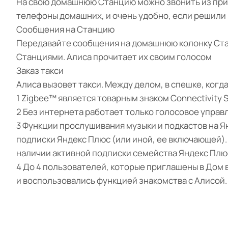
На свою домашнюю Станцию можно звонить из прило
телефоны домашних, и очень удобно, если решили 
Сообщения на Станцию
Передавайте сообщения на домашнюю колонку Стан
Станциями. Алиса прочитает их своим голосом
Заказ такси
Алиса вызовет такси. Между делом, в спешке, когда
1 Zigbee™ является товарным знаком Connectivity S
2 Без интернета работает только голосовое упра
3 Функции прослушивания музыки и подкастов на Я
подписки Яндекс Плюс (или иной, ее включающей).
наличии активной подписки семейства Яндекс Плюс 
4 До 4 пользователей, которые приглашены в Дом 
и воспользовались функцией знакомства с Алисой.