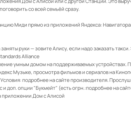
жения Дом с Алисой или с другой Станции. Это выручи
поговорить со всей семьёй сразу.
цию Миди прямо из приложений Яндекса: Навигатора, 
 заняты руки — зовите Алису, если надо заказать такси.
tandards Alliance
вление умным домом на поддерживаемых устройствах. 
ндекс Музыке, просмотра фильмов и сериалов на Киноп
 Условия: подробнее на сайте производителя. Прослуш
и доп. опции "Букмейт" (есть огрн.:подробнее на сай
в приложении Дом с Алисой