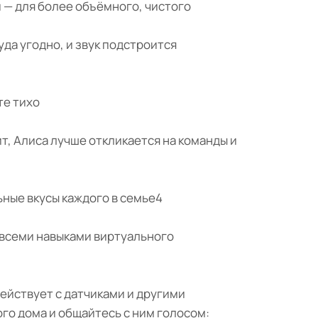
— для более объёмного, чистого
да угодно, и звук подстроится
те тихо
, Алиса лучше откликается на команды и
ьные вкусы каждого в семье4
ь всеми навыками виртуального
ействует с датчиками и другими
о дома и общайтесь с ним голосом: