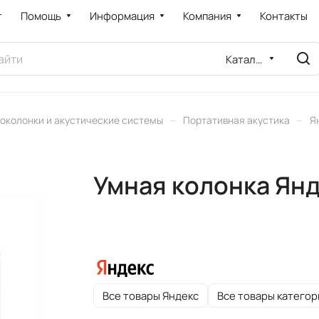
т
Помощь
Информация
Компания
Контакты
Каталог
–
–
околонки и акустические системы
Портативная акустика
Я
Умная колонка Янд
Все товары Яндекс
Все товары категор