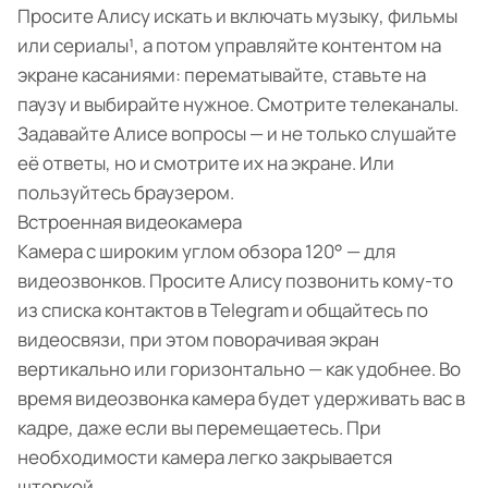
Просите Алису искать и включать музыку, фильмы
или сериалы¹, а потом управляйте контентом на
экране касаниями: перематывайте, ставьте на
паузу и выбирайте нужное. Смотрите телеканалы.
Задавайте Алисе вопросы — и не только слушайте
её ответы, но и смотрите их на экране. Или
пользуйтесь браузером.
Встроенная видеокамера
Камера с широким углом обзора 120° — для
видеозвонков. Просите Алису позвонить кому-то
из списка контактов в Telegram и общайтесь по
видеосвязи, при этом поворачивая экран
вертикально или горизонтально — как удобнее. Во
время видеозвонка камера будет удерживать вас в
кадре, даже если вы перемещаетесь. При
необходимости камера легко закрывается
шторкой.