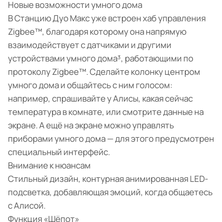
Новые возможности умного дома
В Станцию Дуо Макс уже встроен хаб управления
Zigbee™, благодаря которому она напрямую
взаимодействует с датчиками и другими
устройствами умного дома³, работающими по
протоколу Zigbee™. Сделайте колонку центром
умного дома и общайтесь с ним голосом:
например, спрашивайте у Алисы, какая сейчас
температура в комнате, или смотрите данные на
экране. А ещё на экране можно управлять
приборами умного дома — для этого предусмотрен
специальный интерфейс.
Внимание к нюансам
Стильный дизайн, контурная анимированная LED-
подсветка, добавляющая эмоций, когда общаетесь
с Алисой.
Функция «Шёпот»