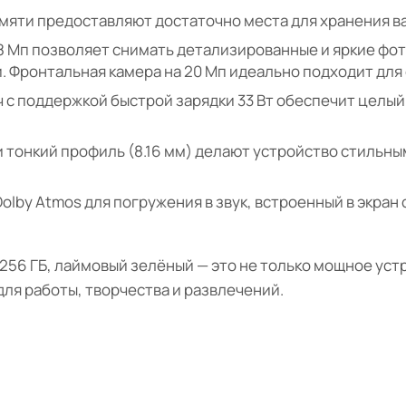
мяти предоставляют достаточно места для хранения в
8 Мп позволяет снимать детализированные и яркие фот
 Фронтальная камера на 20 Мп идеально подходит для 
ч с поддержкой быстрой зарядки 33 Вт обеспечит целый
 тонкий профиль (8.16 мм) делают устройство стильны
olby Atmos для погружения в звук, встроенный в экран
/256 ГБ, лаймовый зелёный — это не только мощное устр
для работы, творчества и развлечений.