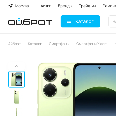
Москва
Акции
Бренды
Трейд-ин
Ремон
Каталог
–
–
–
–
Айбрат
Каталог
Смартфоны
Смартфоны Xiaomi