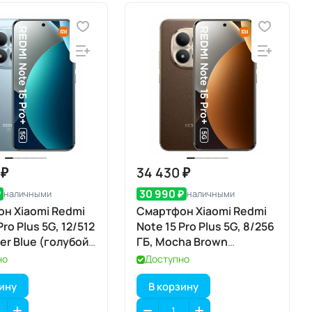
 ₽
34 430 ₽
₽
30 990 ₽
наличными
наличными
н Xiaomi Redmi
Смартфон Xiaomi Redmi
Pro Plus 5G, 12/512
Note 15 Pro Plus 5G, 8/256
ier Blue (голубой
ГБ, Mocha Brown
(коричневый мокко)
но
Доступно
зину
В корзину