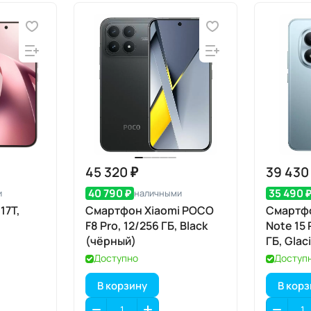
45 320 ₽
39 430
40 790 ₽
35 490 
и
наличными
17T,
Смартфон Xiaomi POCO
Смартфо
F8 Pro, 12/256 ГБ, Black
Note 15 
(чёрный)
ГБ, Glac
лёд)
Доступно
Доступ
В корзину
В кор