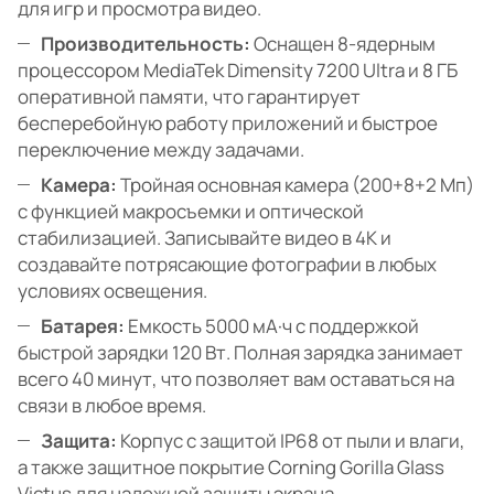
для игр и просмотра видео.
Производительность:
Оснащен 8-ядерным
процессором MediaTek Dimensity 7200 Ultra и 8 ГБ
оперативной памяти, что гарантирует
бесперебойную работу приложений и быстрое
переключение между задачами.
Камера:
Тройная основная камера (200+8+2 Мп)
с функцией макросъемки и оптической
стабилизацией. Записывайте видео в 4K и
создавайте потрясающие фотографии в любых
условиях освещения.
Батарея:
Емкость 5000 мА·ч с поддержкой
быстрой зарядки 120 Вт. Полная зарядка занимает
всего 40 минут, что позволяет вам оставаться на
связи в любое время.
Защита:
Корпус с защитой IP68 от пыли и влаги,
а также защитное покрытие Corning Gorilla Glass
Victus для надежной защиты экрана.