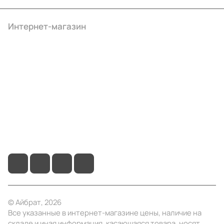
Интернет-магазин
Компания
Информация
Помощь
+7 (495) 414-10-20
info@ibrat.ru
© Айбрат, 2026
Все указанные в интернет-магазине цены, наличие на
складе и иная информация, касающаяся товара, носят