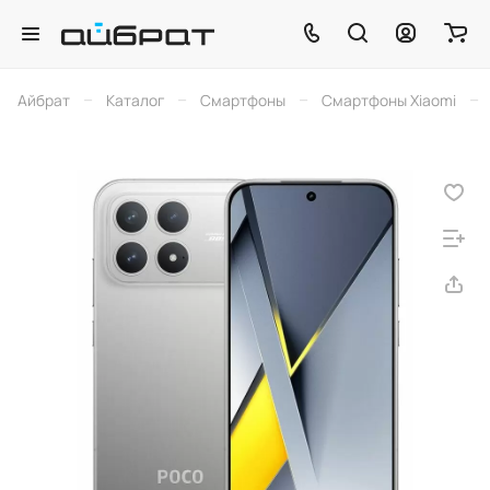
–
–
–
–
Айбрат
Каталог
Смартфоны
Смартфоны Xiaomi