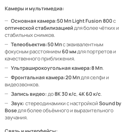
Камеры и мультимедиа:
Основная камера:
50 Мп Light Fusion 800
с
оптической стабилизацией
для более чётких и
стабильных снимков.
Телеобъектив:
50 Мп
с эквивалентным
фокусным расстоянием
60 мм
для портретов и
качественного приближения.
Ультраширокоугольная камера:
8 Мп
.
Фронтальная камера:
20 Мп
для селфи и
видеозвонков.
Запись видео:
до
8K 30 к/с
,
4K 60 к/с
.
Звук:
стереодинамики с настройкой
Sound by
Bose
для более объёмного и выразительного
звучания.
Связь и интерфейсы: