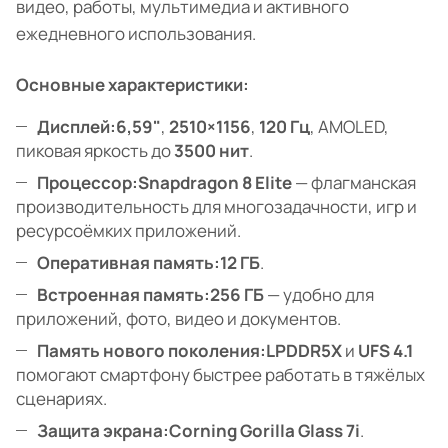
видео, работы, мультимедиа и активного
ежедневного использования.
Основные характеристики:
Дисплей:
6,59"
,
2510×1156
,
120 Гц
, AMOLED,
пиковая яркость до
3500 нит
.
Процессор:
Snapdragon 8 Elite
— флагманская
производительность для многозадачности, игр и
ресурсоёмких приложений.
Оперативная память:
12 ГБ
.
Встроенная память:
256 ГБ
— удобно для
приложений, фото, видео и документов.
Память нового поколения:
LPDDR5X
и
UFS 4.1
помогают смартфону быстрее работать в тяжёлых
сценариях.
Защита экрана:
Corning Gorilla Glass 7i
.