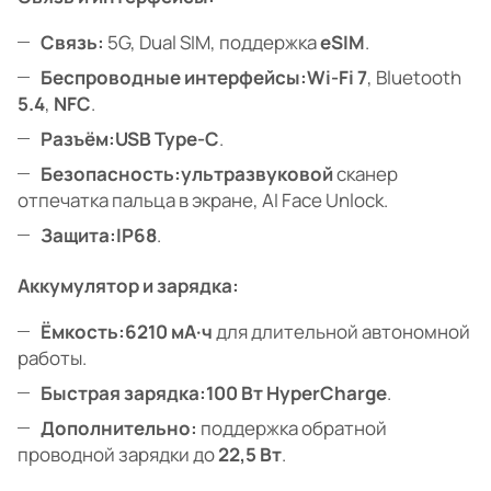
Связь:
5G, Dual SIM, поддержка
eSIM
.
Беспроводные интерфейсы:
Wi-Fi 7
, Bluetooth
5.4
,
NFC
.
Разъём:
USB Type-C
.
Безопасность:
ультразвуковой
сканер
отпечатка пальца в экране, AI Face Unlock.
Защита:
IP68
.
Аккумулятор и зарядка:
Ёмкость:
6210 мА·ч
для длительной автономной
работы.
Быстрая зарядка:
100 Вт HyperCharge
.
Дополнительно:
поддержка обратной
проводной зарядки до
22,5 Вт
.