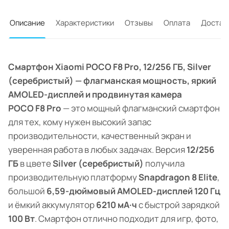
Описание
Характеристики
Отзывы
Оплата
Достав
Смартфон Xiaomi POCO F8 Pro, 12/256 ГБ, Silver
(серебристый) — флагманская мощность, яркий
AMOLED-дисплей и продвинутая камера
POCO F8 Pro
— это мощный флагманский смартфон
для тех, кому нужен высокий запас
производительности, качественный экран и
уверенная работа в любых задачах. Версия
12/256
ГБ
в цвете
Silver (серебристый)
получила
производительную платформу
Snapdragon 8 Elite
,
большой
6,59-дюймовый AMOLED-дисплей 120 Гц
и ёмкий аккумулятор
6210 мА·ч
с быстрой зарядкой
100 Вт
. Смартфон отлично подходит для игр, фото,