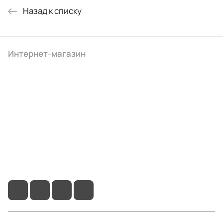
Назад к списку
Интернет-магазин
Компания
Информация
Помощь
+7 (495) 414-10-20
info@ibrat.ru