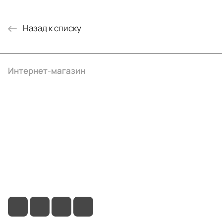
Назад к списку
Интернет-магазин
Компания
Информация
Помощь
+7 (495) 414-10-20
info@ibrat.ru