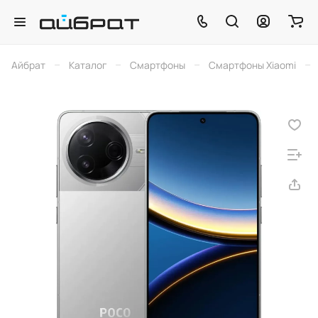
–
–
–
–
Айбрат
Каталог
Смартфоны
Смартфоны Xiaomi