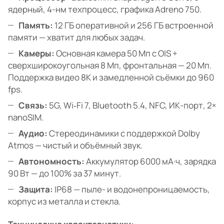
ядерный, 4-нм техпроцесс, графика Adreno 750.
Память:
12 ГБ оперативной и 256 ГБ встроенной
памяти — хватит для любых задач.
Камеры:
Основная камера 50 Мп с OIS +
сверхширокоугольная 8 Мп, фронтальная — 20 Мп.
Поддержка видео 8K и замедленной съёмки до 960
fps.
Связь:
5G, Wi‑Fi 7, Bluetooth 5.4, NFC, ИК-порт, 2×
nanoSIM.
Аудио:
Стереодинамики с поддержкой Dolby
Atmos — чистый и объёмный звук.
Автономность:
Аккумулятор 6000 мА·ч, зарядка
90 Вт — до 100% за 37 минут.
Защита:
IP68 — пыле- и водонепроницаемость,
корпус из металла и стекла.