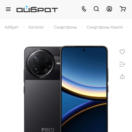
–
–
–
–
Айбрат
Каталог
Смартфоны
Смартфоны Xiaomi