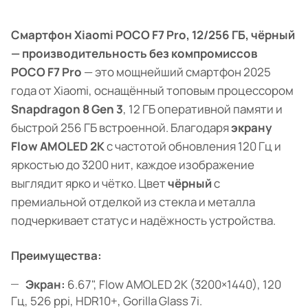
Смартфон Xiaomi POCO F7 Pro, 12/256 ГБ, чёрный
— производительность без компромиссов
POCO F7 Pro
— это мощнейший смартфон 2025
года от Xiaomi, оснащённый топовым процессором
Snapdragon 8 Gen 3
, 12 ГБ оперативной памяти и
быстрой 256 ГБ встроенной. Благодаря
экрану
Flow AMOLED 2K
с частотой обновления 120 Гц и
яркостью до 3200 нит, каждое изображение
выглядит ярко и чётко. Цвет
чёрный
с
премиальной отделкой из стекла и металла
подчеркивает статус и надёжность устройства.
Преимущества:
Экран:
6.67", Flow AMOLED 2K (3200×1440), 120
Гц, 526 ppi, HDR10+, Gorilla Glass 7i.