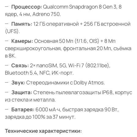
Процессор:
Qualcomm Snapdragon 8 Gen 3, 8
ядер, 4 нм, Adreno 750.
Память:
12 ГБ оперативной + 256 ГБ встроенной
(UFS).
Камеры:
Основная 50 Мп (f/1.6, OIS) + 8 Мп
сверхширокоугольная, фронтальная 20 Мп, съёмка
в 8K.
Связь:
2× nanoSIM, 5G, Wi-Fi 7 (802.11be),
Bluetooth 5.4, NFC, ИК-порт.
Звук:
Стереодинамики с Dolby Atmos.
Защита:
Степень пылевлагозащиты IP68, корпус
из стекла и металла.
Батарея:
6000 мА·ч, быстрая зарядка 90 Вт,
зарядка до 100% за 37 минут.
Технические характеристики: