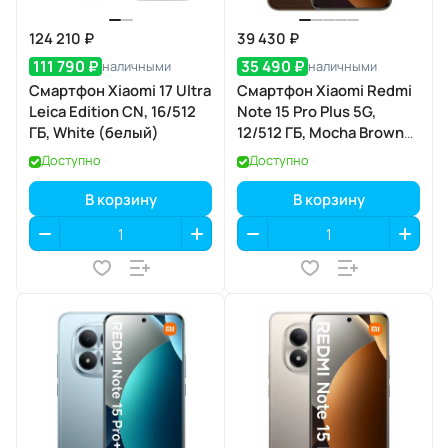
124 210 ₽
39 430 ₽
111 790 ₽
35 490 ₽
наличными
наличными
Смартфон Xiaomi 17 Ultra
Смартфон Xiaomi Redmi
Leica Edition CN, 16/512
Note 15 Pro Plus 5G,
ГБ, White (белый)
12/512 ГБ, Mocha Brown
(коричневый мокко)
Доступно
Доступно
В корзину
В корзину