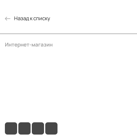
Назад к списку
Интернет-магазин
Компания
Информация
Помощь
+7 (495) 414-10-20
info@ibrat.ru