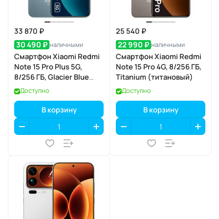
33 870 ₽
25 540 ₽
30 490 ₽
22 990 ₽
наличными
наличными
Смартфон Xiaomi Redmi
Смартфон Xiaomi Redmi
Note 15 Pro Plus 5G,
Note 15 Pro 4G, 8/256 ГБ,
8/256 ГБ, Glacier Blue
Titanium (титановый)
(голубой лёд)
Доступно
Доступно
В корзину
В корзину