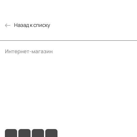
Назад к списку
Интернет-магазин
Компания
Информация
Помощь
+7 (495) 414-10-20
info@ibrat.ru