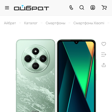
–
–
–
–
Айбрат
Каталог
Смартфоны
Смартфоны Xiaomi