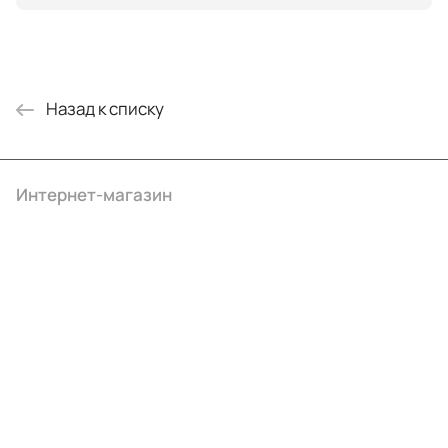
Назад к списку
Интернет-магазин
Компания
Информация
Помощь
+7 (495) 414-10-20
info@ibrat.ru