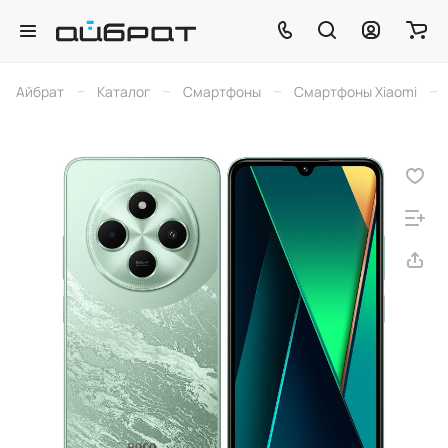
–
–
–
–
Айбрат
Каталог
Смартфоны
Смартфоны Xiaomi