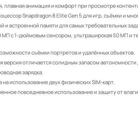
, плавная анимация и комфорт при просмотре контент
цессор Snapdragon 8 Elite Gen 5 для игр, съёмки и мн
й и встроенной памяти для самых требовательных зада
 МП с 1-дюймовым сенсором, ультраширокая 50 МП и т
зможности съёмки портретов и удалённых объектов.
я версия отличается солидным запасом автономности д
роводная зарядка.
 на использование двух физических SIM-карт.
ренное повседневное использование и защиту от влаги 