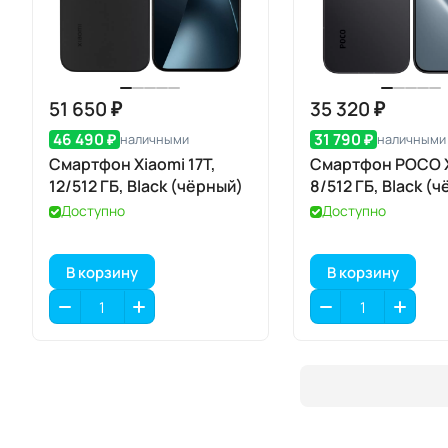
51 650 ₽
35 320 ₽
46 490 ₽
31 790 ₽
наличными
наличными
Смартфон Xiaomi 17T,
Смартфон POCO X
12/512 ГБ, Black (чёрный)
8/512 ГБ, Black (
Доступно
Доступно
В корзину
В корзину