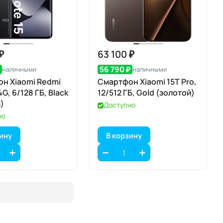
₽
63 100 ₽
₽
56 790 ₽
наличными
наличными
н Xiaomi Redmi
Смартфон Xiaomi 15T Pro,
4G, 6/128 ГБ, Black
12/512 ГБ, Gold (золотой)
)
Доступно
но
зину
В корзину