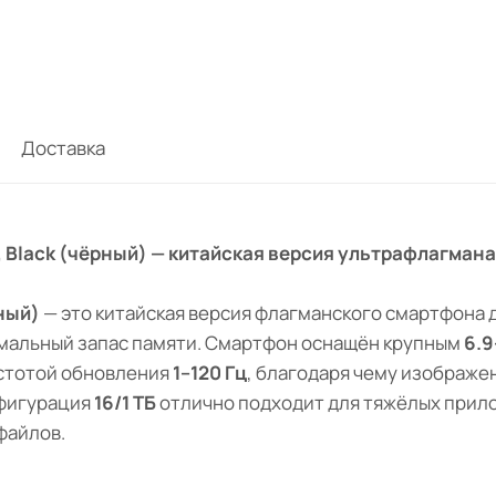
Доставка
 ТБ, Black (чёрный) — китайская версия ультрафлагман
ный)
— это китайская версия флагманского смартфона д
имальный запас памяти. Смартфон оснащён крупным
6.
стотой обновления
1–120 Гц
, благодаря чему изображе
нфигурация
16/1 ТБ
отлично подходит для тяжёлых прило
файлов.