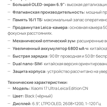
Большой OLED-экран 6.9":
высокая детализация
Флагманская производительность:
мощный про
Память 16/1 ТБ:
максимальный запас оперативно
Продвинутая Leica-камера:
основная камера 50
фокусных расстояниях.
Механический оптический зум:
расширенные во
Увеличенный аккумулятор 6800 мА·ч:
китайска
Быстрая зарядка:
90 Вт проводная и 50 Вт бесп
Dual nano-SIM:
китайская версия ориентирована
Защита корпуса:
устройство рассчитано на уве
Технические характеристики:
Модель:
Xiaomi 17 Ultra Leica Edition CN
Цвет:
Black (чёрный)
Дисплей:
6.9", LTPO OLED, 2608×1200, 1–120 Гц