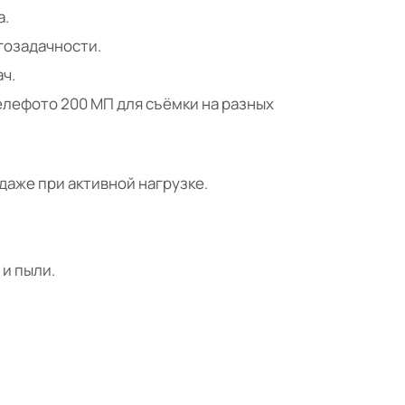
а.
огозадачности.
ч.
елефото 200 МП для съёмки на разных
аже при активной нагрузке.
и пыли.