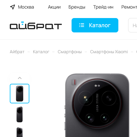
Москва
Акции
Бренды
Трейд-ин
Ремон
Каталог
–
–
–
–
Айбрат
Каталог
Смартфоны
Смартфоны Xiaomi