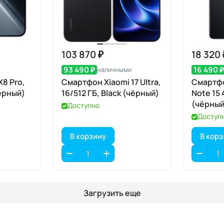
103 870 ₽
18 320 
93 490 ₽
16 490 
наличными
8 Pro,
Смартфон Xiaomi 17 Ultra,
Смартфо
чёрный)
16/512 ГБ, Black (чёрный)
Note 15 
(чёрный
Доступно
Доступ
В корзину
В кор
Загрузить еще