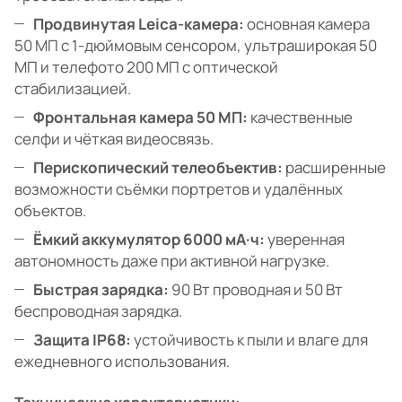
Продвинутая Leica-камера:
основная камера
50 МП с 1-дюймовым сенсором, ультраширокая 50
МП и телефото 200 МП с оптической
стабилизацией.
Фронтальная камера 50 МП:
качественные
селфи и чёткая видеосвязь.
Перископический телеобъектив:
расширенные
возможности съёмки портретов и удалённых
объектов.
Ёмкий аккумулятор 6000 мА·ч:
уверенная
автономность даже при активной нагрузке.
Быстрая зарядка:
90 Вт проводная и 50 Вт
беспроводная зарядка.
Защита IP68:
устойчивость к пыли и влаге для
ежедневного использования.