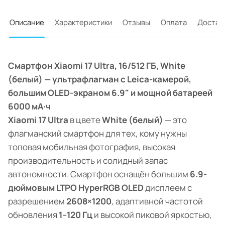
Описание
Характеристики
Отзывы
Оплата
Достав
Смартфон Xiaomi 17 Ultra, 16/512 ГБ, White
(белый) — ультрафлагман с Leica-камерой,
большим OLED-экраном 6.9" и мощной батареей
6000 мА·ч
Xiaomi 17 Ultra
в цвете
White (белый)
— это
флагманский смартфон для тех, кому нужны
топовая мобильная фотография, высокая
производительность и солидный запас
автономности. Смартфон оснащён большим
6.9-
дюймовым LTPO HyperRGB OLED
дисплеем с
разрешением
2608×1200
, адаптивной частотой
обновления
1–120 Гц
и высокой пиковой яркостью,