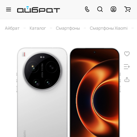
–
–
–
–
Айбрат
Каталог
Смартфоны
Смартфоны Xiaomi