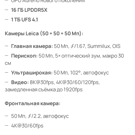
GPU Adreno нового поколения
16 ГБ LPDDR5X
1 ТБ UFS 4.1
Камеры Leica (50 + 50 + 50 Мп):
Главная камера:
50 Мп, ƒ/1.67, Summilux, OIS
Перископ:
50 Мп, 5× оптический зум, макро 30
см
Ультраширокая:
50 Мп, 102°, автофокус
Видео:
8K@30fps, 4K@30/60/120fps,
замедленная съёмка до 1920fps
Фронтальная камера:
50 Мп, ƒ/2.2, автофокус
4K@30/60fps