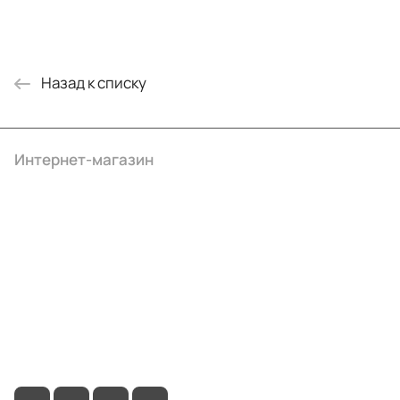
Назад к списку
Интернет-магазин
Компания
Информация
Помощь
+7 (495) 414-10-20
info@ibrat.ru