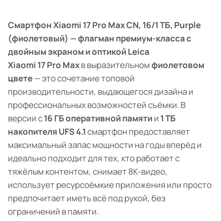
Смартфон Xiaomi 17 Pro Max CN, 16/1 ТБ, Purple
(фиолетовый) — флагман премиум-класса с
двойным экраном и оптикой Leica
Xiaomi 17 Pro Max
в выразительном
фиолетовом
цвете
— это сочетание топовой
производительности, выдающегося дизайна и
профессиональных возможностей съёмки. В
версии с
16 ГБ оперативной памяти
и
1 ТБ
накопителя UFS 4.1
смартфон предоставляет
максимальный запас мощности на годы вперёд и
идеально подходит для тех, кто работает с
тяжёлым контентом, снимает 8K-видео,
использует ресурсоёмкие приложения или просто
предпочитает иметь всё под рукой, без
ограничений в памяти.