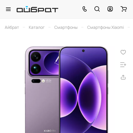
–
–
–
–
Айбрат
Каталог
Смартфоны
Смартфоны Xiaomi