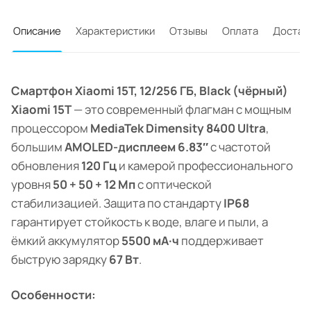
Описание
Характеристики
Отзывы
Оплата
Достав
Смартфон Xiaomi 15T, 12/256 ГБ, Black (чёрный)
Xiaomi 15T
— это современный флагман с мощным
процессором
MediaTek Dimensity 8400 Ultra
,
большим
AMOLED-дисплеем 6.83″
с частотой
обновления
120 Гц
и камерой профессионального
уровня
50 + 50 + 12 Мп
с оптической
стабилизацией. Защита по стандарту
IP68
гарантирует стойкость к воде, влаге и пыли, а
ёмкий аккумулятор
5500 мА·ч
поддерживает
быструю зарядку
67 Вт
.
Особенности: