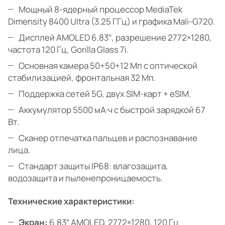
Мощный 8-ядерный процессор MediaTek
Dimensity 8400 Ultra (3.25 ГГц) и графика Mali-G720.
Дисплей AMOLED 6.83″, разрешение 2772×1280,
частота 120 Гц, Gorilla Glass 7i.
Основная камера 50+50+12 Мп с оптической
стабилизацией, фронтальная 32 Мп.
Поддержка сетей 5G, двух SIM-карт + eSIM.
Аккумулятор 5500 мА·ч с быстрой зарядкой 67
Вт.
Сканер отпечатка пальцев и распознавание
лица.
Стандарт защиты IP68: влагозащита,
водозащита и пыленепроницаемость.
Технические характеристики:
Экран:
6.83″ AMOLED, 2772×1280, 120 Гц