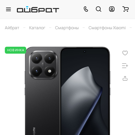
–
–
–
–
Айбрат
Каталог
Смартфоны
Смартфоны Xiaomi
НОВИНКА