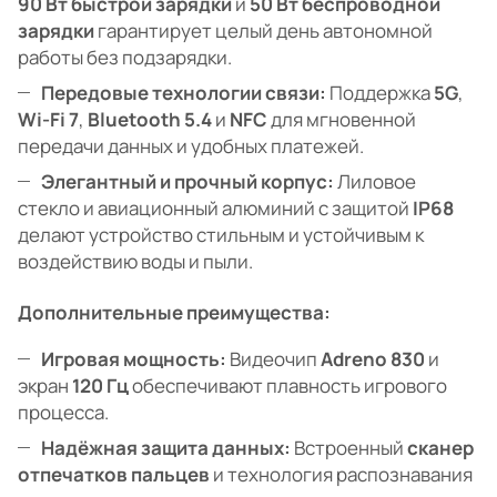
90 Вт быстрой зарядки
и
50 Вт беспроводной
зарядки
гарантирует целый день автономной
работы без подзарядки.
Передовые технологии связи:
Поддержка
5G
,
Wi-Fi 7
,
Bluetooth 5.4
и
NFC
для мгновенной
передачи данных и удобных платежей.
Элегантный и прочный корпус:
Лиловое
стекло и авиационный алюминий с защитой
IP68
делают устройство стильным и устойчивым к
воздействию воды и пыли.
Дополнительные преимущества:
Игровая мощность:
Видеочип
Adreno 830
и
экран
120 Гц
обеспечивают плавность игрового
процесса.
Надёжная защита данных:
Встроенный
сканер
отпечатков пальцев
и технология распознавания