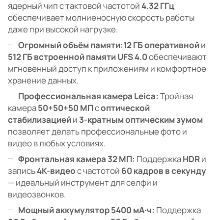
ядерный чип с тактовой частотой
4.32 ГГц
обеспечивает молниеносную скорость работы
даже при высокой нагрузке.
Огромный объём памяти:
12 ГБ оперативной
и
512 ГБ встроенной памяти UFS 4.0
обеспечивают
мгновенный доступ к приложениям и комфортное
хранение данных.
Профессиональная камера Leica:
Тройная
камера
50+50+50 МП
с
оптической
стабилизацией
и
3-кратным оптическим зумом
позволяет делать профессиональные фото и
видео в любых условиях.
Фронтальная камера 32 МП:
Поддержка
HDR
и
запись
4K-видео
с частотой
60 кадров в секунду
— идеальный инструмент для селфи и
видеозвонков.
Мощный аккумулятор 5400 мА·ч:
Поддержка