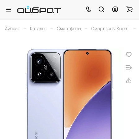
–
–
–
–
Айбрат
Каталог
Смартфоны
Смартфоны Xiaomi